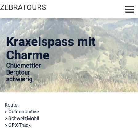
ZEBRATOURS
Kraxelspass mit
Charme
Chüemettler
Bergtour
schwierig
Route:
> Outdooractive
> SchweizMobil
> GPX-Track